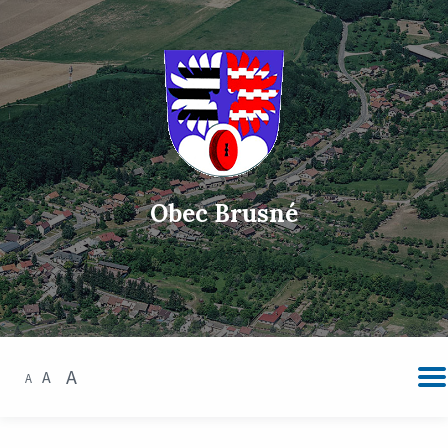
Obec Brusné
A
A
A