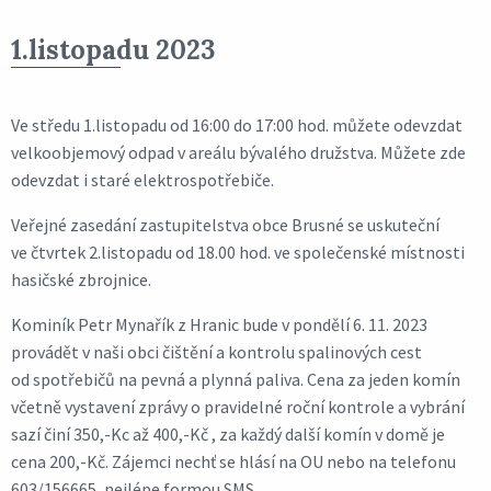
1.listopadu 2023
Ve středu 1.listopadu od 16:00 do 17:00 hod. můžete odevzdat
velkoobjemový odpad v areálu bývalého družstva. Můžete zde
odevzdat i staré elektrospotřebiče.
Veřejné zasedání zastupitelstva obce Brusné se uskuteční
ve čtvrtek 2.listopadu od 18.00 hod. ve společenské místnosti
hasičské zbrojnice.
Kominík Petr Mynařík z Hranic bude v pondělí 6. 11. 2023
provádět v naši obci čištění a kontrolu spalinových cest
od spotřebičů na pevná a plynná paliva. Cena za jeden komín
včetně vystavení zprávy o pravidelné roční kontrole a vybrání
sazí činí 350,-Kc až 400,-Kč , za každý další komín v domě je
cena 200,-Kč. Zájemci nechť se hlásí na OU nebo na telefonu
603/156665, nejlépe formou SMS.