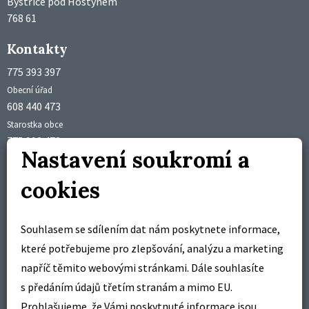
Bystřice pod Hostýnem
768 61
Kontakty
775 393 397
Obecní úřad
608 440 473
Starostka obce
775 992 473
Nastavení soukromí a
Účetní obce
obec@brusne.cz
cookies
starosta@brusne.cz
Úřední hodiny
Souhlasem se sdílením dat nám poskytnete informace,
pondělí 18:00 – 19:00 hodin
které potřebujeme pro zlepšování, analýzu a marketing
středa 18:00 – 19:00 hodin
napříč těmito webovými stránkami. Dále souhlasíte
s předáním údajů třetím stranám a mimo EU.
Pracovní doba
Prohlašujeme, že Vámi poskytnuté informace jsou