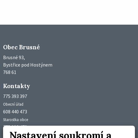
Obec Brusné
Brusné 93,
Bystřice pod Hostýnem
768 61
Kontakty
775 393 397
Obecní úřad
608 440 473
Starostka obce
775 992 473
Nastavení soukromí a
Účetní obce