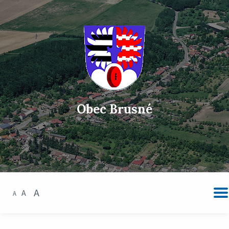
Obec Brusné
A
A
A