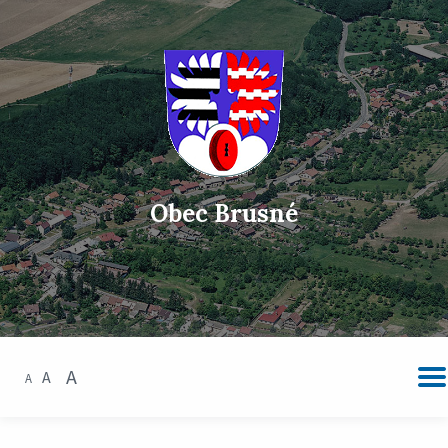
Obec Brusné
A
A
A