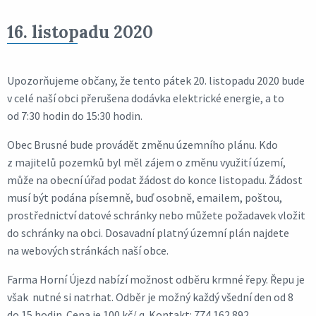
16. listopadu 2020
Upozorňujeme občany, že tento pátek 20. listopadu 2020 bude
v celé naší obci přerušena dodávka elektrické energie, a to
od 7:30 hodin do 15:30 hodin.
Obec Brusné bude provádět změnu územního plánu. Kdo
z majitelů pozemků byl měl zájem o změnu využití území,
může na obecní úřad podat žádost do konce listopadu. Žádost
musí být podána písemně, buď osobně, emailem, poštou,
prostřednictví datové schránky nebo můžete požadavek vložit
do schránky na obci. Dosavadní platný územní plán najdete
na webových stránkách naší obce.
Farma Horní Újezd nabízí možnost odběru krmné řepy. Řepu je
však nutné si natrhat. Odběr je možný každý všední den od 8
do 15 hodin. Cena je 100 kč/ q. Kontakt: 774 162 892