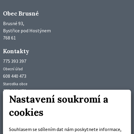
Obec Brusné
Brusné 93,
Bystřice pod Hostýnem
768 61
Kontakty
775 393 397
Obecní úřad
608 440 473
Starostka obce
775 992 473
Nastavení soukromí a
Účetní obce
obec@brusne.cz
cookies
starosta@brusne.cz
Úřední hodiny
Souhlasem se sdílením dat nám poskytnete informace,