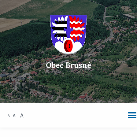
Obec Brusné
A
A
A