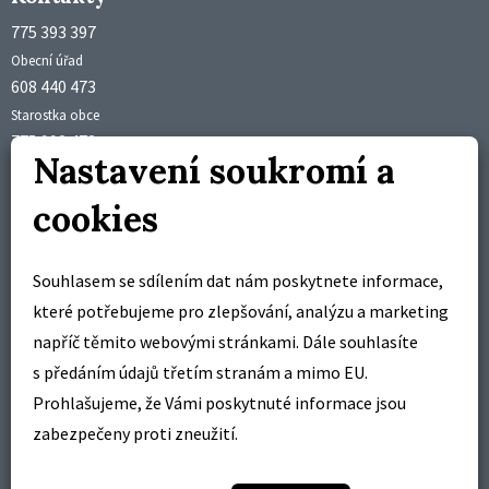
775 393 397
Obecní úřad
608 440 473
Starostka obce
775 992 473
Nastavení soukromí a
Účetní obce
obec@brusne.cz
cookies
starosta@brusne.cz
Úřední hodiny
Souhlasem se sdílením dat nám poskytnete informace,
pondělí 18:00 – 19:00 hodin
které potřebujeme pro zlepšování, analýzu a marketing
středa 18:00 – 19:00 hodin
napříč těmito webovými stránkami. Dále souhlasíte
s předáním údajů třetím stranám a mimo EU.
Pracovní doba
Prohlašujeme, že Vámi poskytnuté informace jsou
pondělí – pátek
zabezpečeny proti zneužití.
7:00 – 14:30