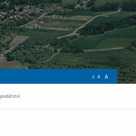
A
A
A
podářství