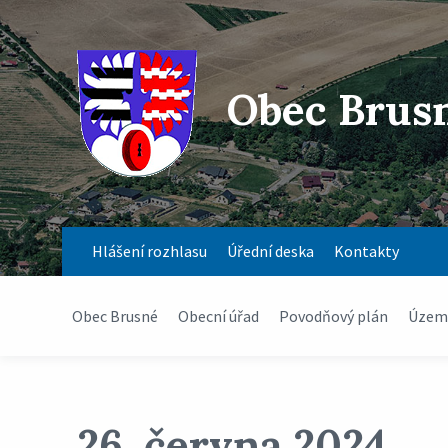
Obec Brus
Hlášení rozhlasu
Úřední deska
Kontakty
Obec Brusné
Obecní úřad
Povodňový plán
Územn
26. června 2024