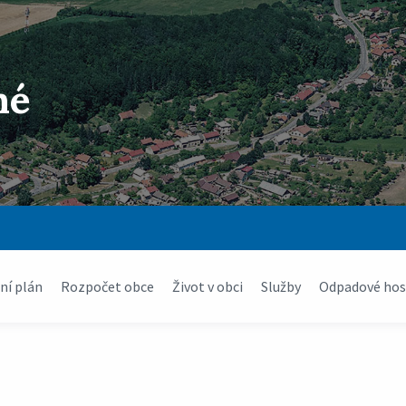
né
í plán
Rozpočet obce
Život v obci
Služby
Odpadové hos