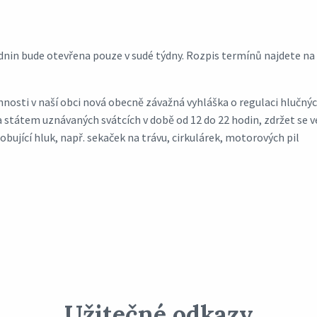
dnin bude otevřena pouze v sudé týdny. Rozpis termínů najdete na
nnosti v naší obci nová obecně závažná vyhláška o regulaci hlučný
 a státem uznávaných svátcích v době od 12 do 22 hodin, zdržet se 
obující hluk, např. sekaček na trávu, cirkulárek, motorových pil
Užitečné odkazy