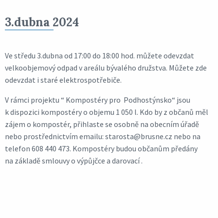
3.dubna 2024
Ve středu 3.dubna od 17:00 do 18:00 hod. můžete odevzdat
velkoobjemový odpad v areálu bývalého družstva. Můžete zde
odevzdat i staré elektrospotřebiče.
V rámci projektu “ Kompostéry pro Podhostýnsko“ jsou
k dispozici kompostéry o objemu 1 050 l. Kdo by z občanů měl
zájem o kompostér, přihlaste se osobně na obecním úřadě
nebo prostřednictvím emailu: starosta@brusne.cz nebo na
telefon 608 440 473. Kompostéry budou občanům předány
na základě smlouvy o výpůjčce a darovací .