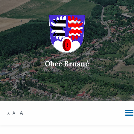
Obec Brusné
A
A
A