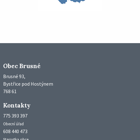
Obec Brusné
Brusné 93,
Bystřice pod Hostýnem
768 61
Kontakty
775 393 397
Obecní úřad
608 440 473
Starostka obce