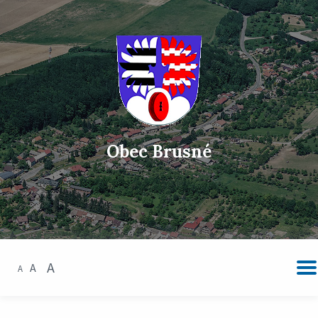
Obec Brusné
A
A
A