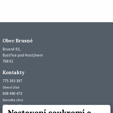
Obec Brusné
Brusné 93,
Bystřice pod Hostýnem
768 61
Kontakty
775 393 397
Obecní úřad
608 440 473
Starostka obce
775 992 473
Nastavení soukromí a
Účetní obce