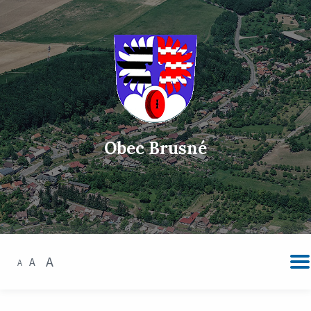
Obec Brusné
A
A
A