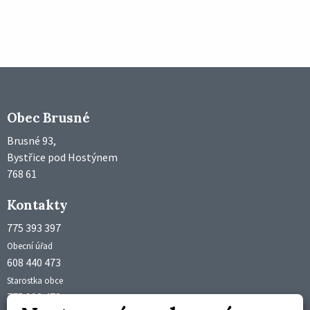
Obec Brusné
Brusné 93,
Bystřice pod Hostýnem
768 61
Kontakty
775 393 397
Obecní úřad
608 440 473
Starostka obce
775 992 473