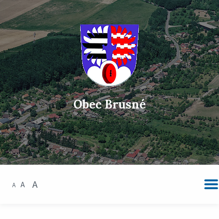
Obec Brusné
A
A
A