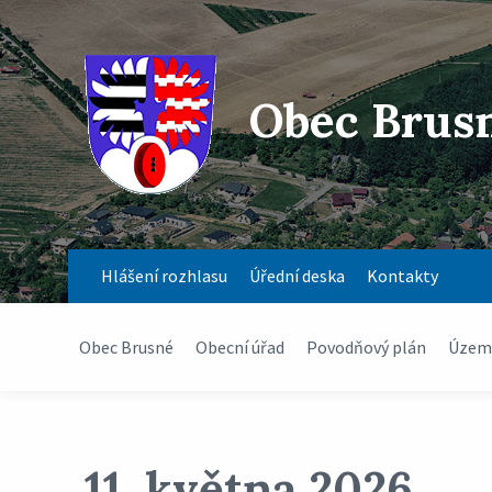
Obec Brus
Hlášení rozhlasu
Úřední deska
Kontakty
Obec Brusné
Obecní úřad
Povodňový plán
Územn
11. května 2026