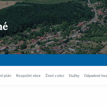
né
í plán
Rozpočet obce
Život v obci
Služby
Odpadové hos