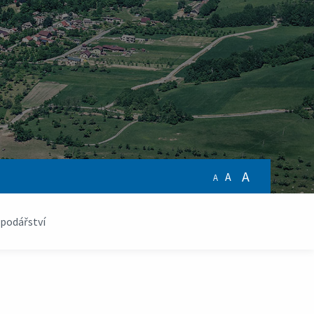
A
A
A
podářství