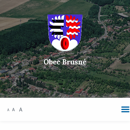
Obec Brusné
A
A
A