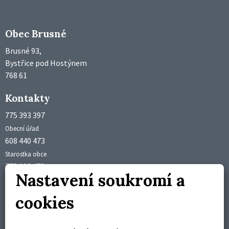
Obec Brusné
Brusné 93,
Bystřice pod Hostýnem
768 61
Kontakty
775 393 397
Obecní úřad
608 440 473
Starostka obce
775 992 473
Nastavení soukromí a
Účetní obce
obec@brusne.cz
cookies
starosta@brusne.cz
Úřední hodiny