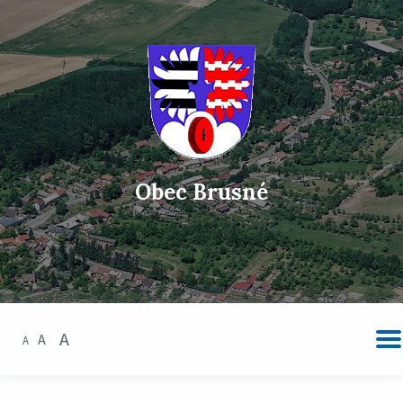
Obec Brusné
A
A
A