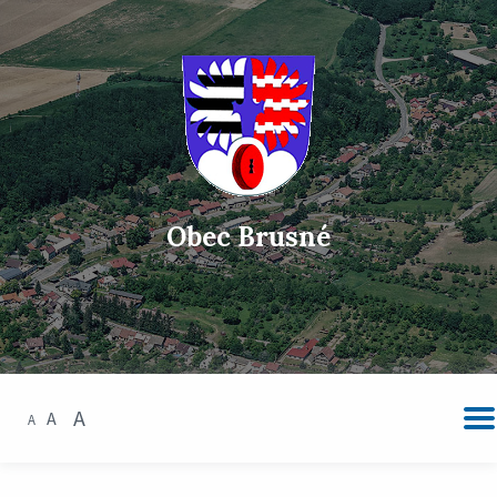
Obec Brusné
A
A
A