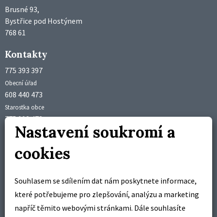
Brusné 93,
Bystřice pod Hostýnem
768 61
Kontakty
775 393 397
Obecní úřad
608 440 473
Starostka obce
775 992 473
Nastavení soukromí a
Účetní obce
obec@brusne.cz
cookies
starosta@brusne.cz
Úřední hodiny
Souhlasem se sdílením dat nám poskytnete informace,
pondělí 18:00 – 19:00 hodin
které potřebujeme pro zlepšování, analýzu a marketing
středa 18:00 – 19:00 hodin
napříč těmito webovými stránkami. Dále souhlasíte