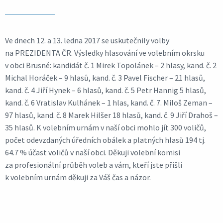
Ve dnech 12. a 13. ledna 2017 se uskutečnily volby
na PREZIDENTA ČR. Výsledky hlasování ve volebním okrsku
v obci Brusné: kandidát č. 1 Mirek Topolánek – 2 hlasy, kand. č. 2
Michal Horáček – 9 hlasů, kand. č. 3 Pavel Fischer – 21 hlasů,
kand. č. 4 Jiří Hynek – 6 hlasů, kand. č. 5 Petr Hannig 5 hlasů,
kand. č. 6 Vratislav Kulhánek – 1 hlas, kand. č. 7. Miloš Zeman –
97 hlasů, kand. č. 8 Marek Hilšer 18 hlasů, kand. č. 9 Jiří Drahoš –
35 hlasů. K volebním urnám v naší obci mohlo jít 300 voličů,
počet odevzdaných úředních obálek a platných hlasů 194 tj.
64.7 % účast voličů v naší obci. Děkuji volební komisi
za profesionální průběh voleb a vám, kteří jste přišli
k volebním urnám děkuji za Váš čas a názor.