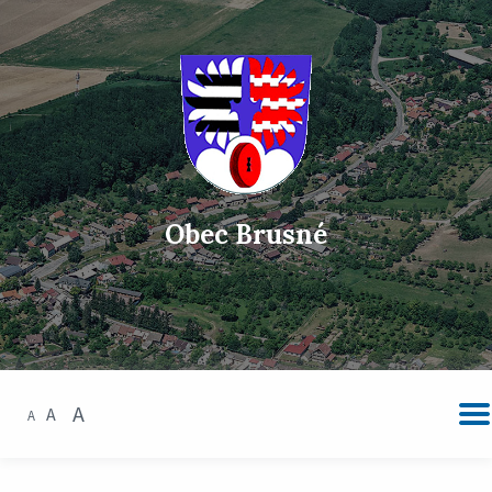
Obec Brusné
A
A
A