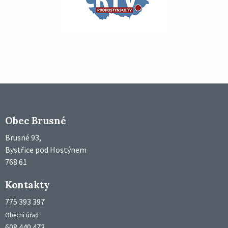
Obec Brusné
Brusné 93,
Bystřice pod Hostýnem
768 61
Kontakty
775 393 397
Obecní úřad
608 440 473