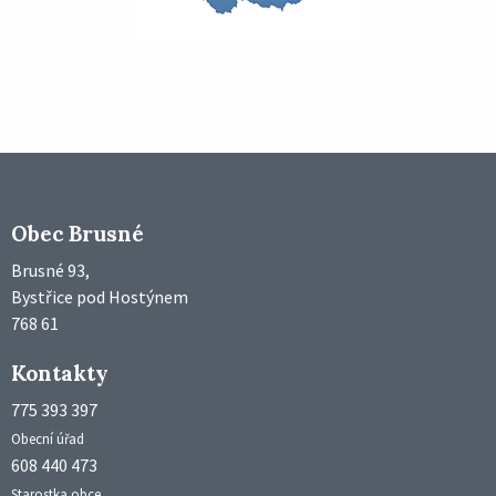
Obec Brusné
Brusné 93,
Bystřice pod Hostýnem
768 61
Kontakty
775 393 397
Obecní úřad
608 440 473
Starostka obce