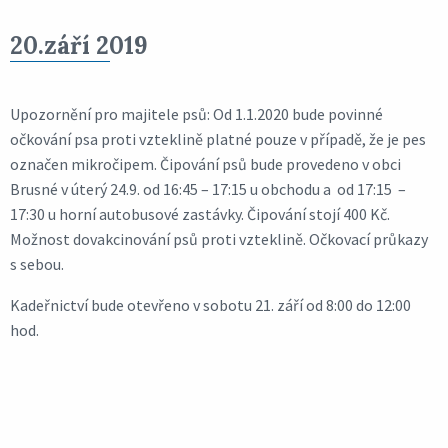
20.září 2019
Upozornění pro majitele psů: Od 1.1.2020 bude povinné
očkování psa proti vzteklině platné pouze v případě, že je pes
označen mikročipem. Čipování psů bude provedeno v obci
Brusné v úterý 24.9. od 16:45 – 17:15 u obchodu a od 17:15 –
17:30 u horní autobusové zastávky. Čipování stojí 400 Kč.
Možnost dovakcinování psů proti vzteklině. Očkovací průkazy
s sebou.
Kadeřnictví bude otevřeno v sobotu 21. září od 8:00 do 12:00
hod.