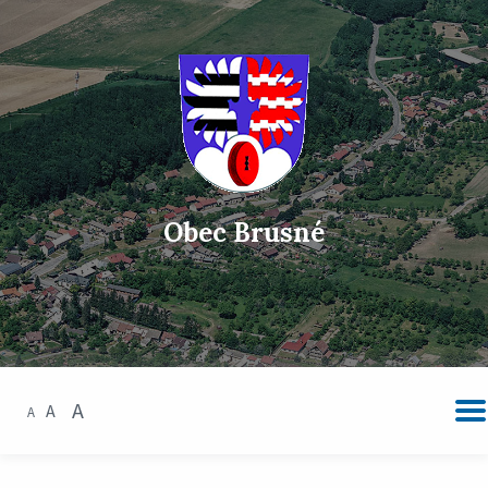
Obec Brusné
A
A
A