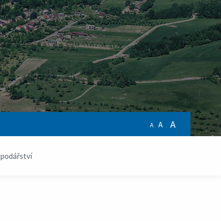
A
A
A
podářství