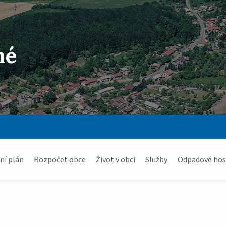
né
í plán
Rozpočet obce
Život v obci
Služby
Odpadové hos