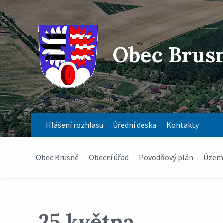
Obec Brus
Hlášení rozhlasu
Úřední deska
Kontakty
Obec Brusné
Obecní úřad
Povodňový plán
Územn
25.května