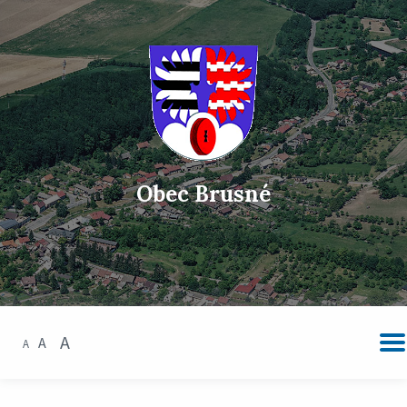
Obec Brusné
A
A
A