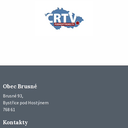
Obec Brusné
Brusné 93,
Bystřice pod Hostýnem
768 61
Kontakty