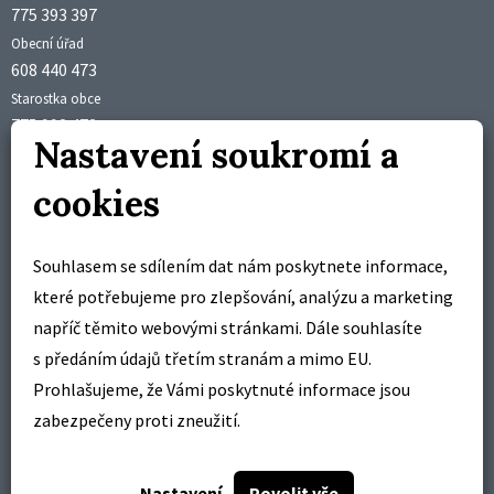
775 393 397
Obecní úřad
608 440 473
Starostka obce
775 992 473
Nastavení soukromí a
Účetní obce
obec@brusne.cz
cookies
starosta@brusne.cz
Úřední hodiny
Souhlasem se sdílením dat nám poskytnete informace,
pondělí 18:00 – 19:00 hodin
které potřebujeme pro zlepšování, analýzu a marketing
středa 18:00 – 19:00 hodin
napříč těmito webovými stránkami. Dále souhlasíte
s předáním údajů třetím stranám a mimo EU.
Pracovní doba
Prohlašujeme, že Vámi poskytnuté informace jsou
pondělí – pátek
zabezpečeny proti zneužití.
7:00 – 14:30
Nastavení
Povolit vše