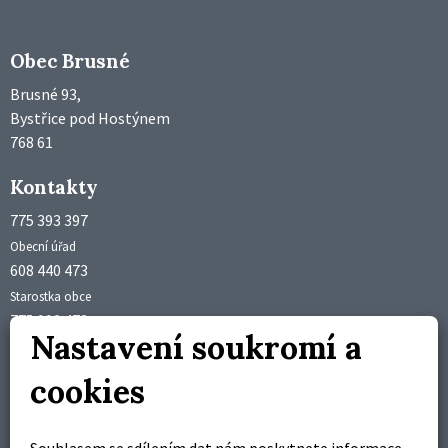
Obec Brusné
Brusné 93,
Bystřice pod Hostýnem
768 61
Kontakty
775 393 397
Obecní úřad
608 440 473
Starostka obce
775 992 473
Nastavení soukromí a
Účetní obce
obec@brusne.cz
cookies
starosta@brusne.cz
Úřední hodiny