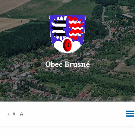
Obec Brusné
A
A
A