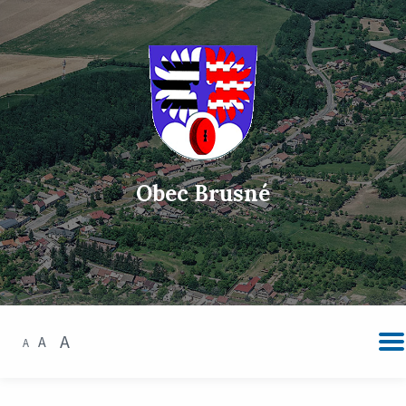
Obec Brusné
A
A
A