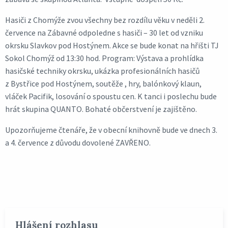
Hasiči z Chomýže zvou všechny bez rozdílu věku v neděli 2.
července na Zábavné odpoledne s hasiči – 30 let od vzniku
okrsku Slavkov pod Hostýnem. Akce se bude konat na hřišti TJ
Sokol Chomýž od 13:30 hod. Program: Výstava a prohlídka
hasičské techniky okrsku, ukázka profesionálních hasičů
z Bystřice pod Hostýnem, soutěže , hry, balónkový klaun,
vláček Pacifik, losování o spoustu cen. K tanci i poslechu bude
hrát skupina QUANTO. Bohaté občerstvení je zajištěno.
Upozorňujeme čtenáře, že v obecní knihovně bude ve dnech 3.
a 4. července z důvodu dovolené ZAVŘENO.
Hlášení rozhlasu