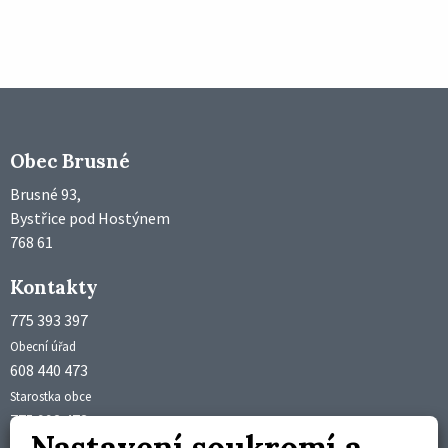
Obec Brusné
Brusné 93,
Bystřice pod Hostýnem
768 61
Kontakty
775 393 397
Obecní úřad
608 440 473
Starostka obce
775 992 473
Nastavení soukromí a
Účetní obce