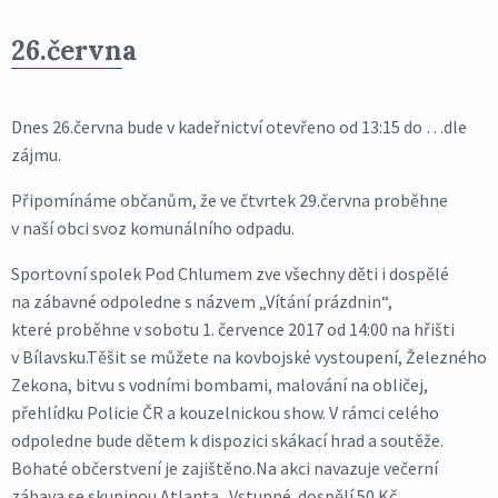
26.června
Dnes 26.června bude v kadeřnictví otevřeno od 13:15 do …dle
zájmu.
Připomínáme občanům, že ve čtvrtek 29.června proběhne
v naší obci svoz komunálního odpadu.
Sportovní spolek Pod Chlumem zve všechny děti i dospělé
na zábavné odpoledne s názvem „Vítání prázdnin“,
které proběhne v sobotu 1. července 2017 od 14:00 na hřišti
v Bílavsku.Těšit se můžete na kovbojské vystoupení, Železného
Zekona, bitvu s vodními bombami, malování na obličej,
přehlídku Policie ČR a kouzelnickou show. V rámci celého
odpoledne bude dětem k dispozici skákací hrad a soutěže.
Bohaté občerstvení je zajištěno.Na akci navazuje večerní
zábava se skupinou Atlanta. Vstupné dospělí 50 Kč.