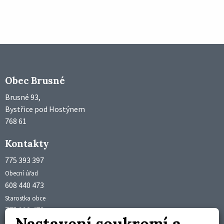
Obec Brusné
Brusné 93,
Bystřice pod Hostýnem
768 61
Kontakty
775 393 397
Obecní úřad
608 440 473
Starostka obce
775 992 473
Nastavení soukromí a
Účetní obce