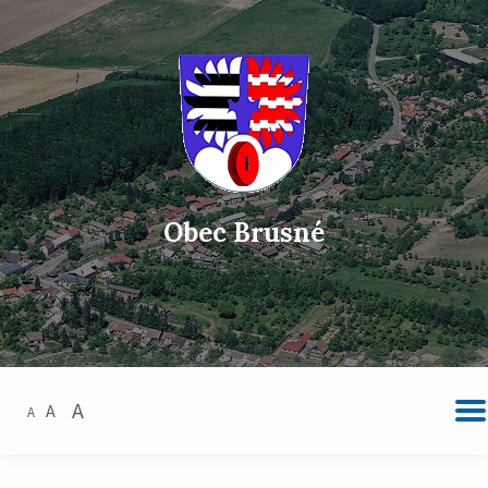
Obec Brusné
A
A
A