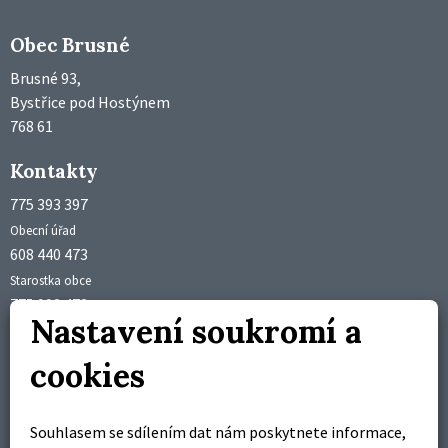
Obec Brusné
Brusné 93,
Bystřice pod Hostýnem
768 61
Kontakty
775 393 397
Obecní úřad
608 440 473
Starostka obce
775 992 473
Nastavení soukromí a
Účetní obce
obec@brusne.cz
cookies
starosta@brusne.cz
Úřední hodiny
Souhlasem se sdílením dat nám poskytnete informace,