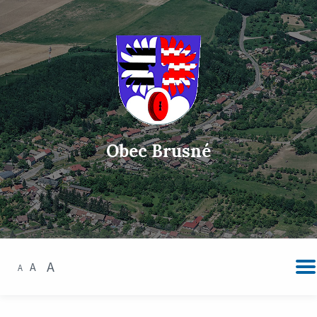
Obec Brusné
A
A
A