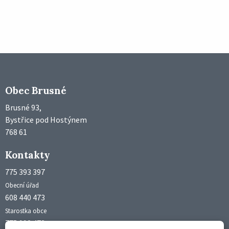
Obec Brusné
Brusné 93,
Bystřice pod Hostýnem
768 61
Kontakty
775 393 397
Obecní úřad
608 440 473
Starostka obce
775 992 473