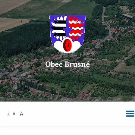
Obec Brusné
A
A
A