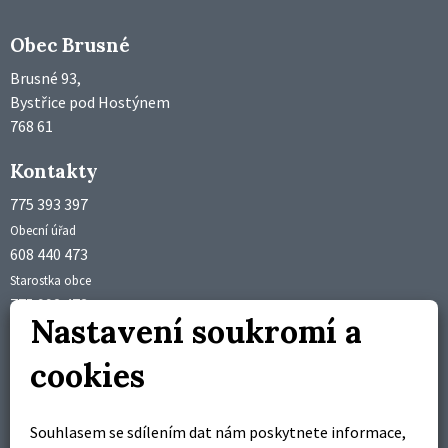
Obec Brusné
Brusné 93,
Bystřice pod Hostýnem
768 61
Kontakty
775 393 397
Obecní úřad
608 440 473
Starostka obce
775 992 473
Nastavení soukromí a
Účetní obce
obec@brusne.cz
cookies
starosta@brusne.cz
Úřední hodiny
Souhlasem se sdílením dat nám poskytnete informace,