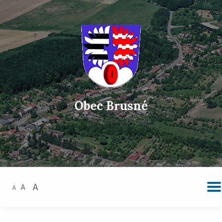
Obec Brusné
A
A
A