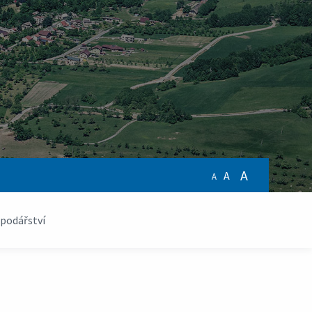
A
A
A
podářství