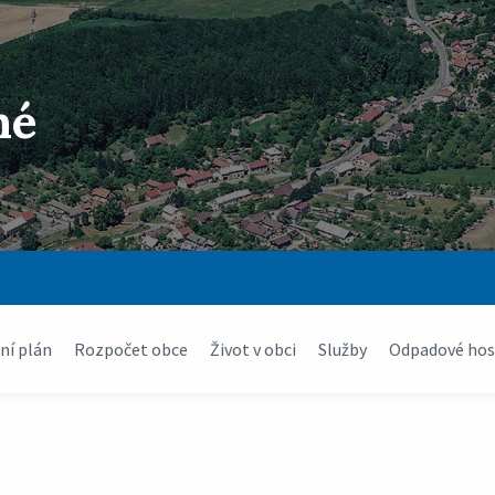
né
í plán
Rozpočet obce
Život v obci
Služby
Odpadové hos