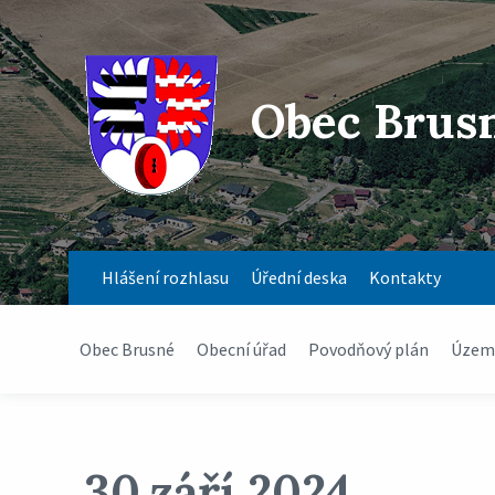
Obec Brus
Hlášení rozhlasu
Úřední deska
Kontakty
Obec Brusné
Obecní úřad
Povodňový plán
Územn
30.září 2024