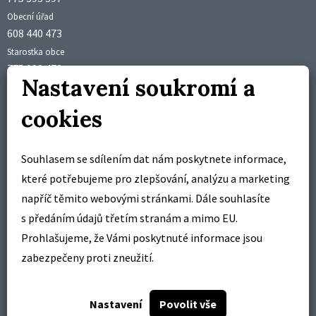
Obecní úřad
608 440 473
Starostka obce
775 992 473
Nastavení soukromí a
Účetní obce
obec@brusne.cz
cookies
starosta@brusne.cz
Úřední hodiny
Souhlasem se sdílením dat nám poskytnete informace,
pondělí 18:00 – 19:00 hodin
které potřebujeme pro zlepšování, analýzu a marketing
středa 18:00 – 19:00 hodin
napříč těmito webovými stránkami. Dále souhlasíte
s předáním údajů třetím stranám a mimo EU.
Pracovní doba
Prohlašujeme, že Vámi poskytnuté informace jsou
pondělí – pátek
zabezpečeny proti zneužití.
7:00 – 14:30
Nastavení
Povolit vše