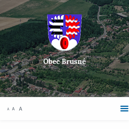
Obec Brusné
A
A
A