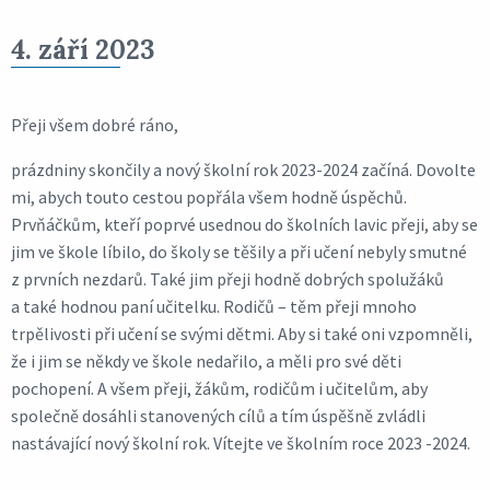
4. září 2023
Přeji všem dobré ráno,
prázdniny skončily a nový školní rok 2023-2024 začíná. Dovolte
mi, abych touto cestou popřála všem hodně úspěchů.
Prvňáčkům, kteří poprvé usednou do školních lavic přeji, aby se
jim ve škole líbilo, do školy se těšily a při učení nebyly smutné
z prvních nezdarů. Také jim přeji hodně dobrých spolužáků
a také hodnou paní učitelku. Rodičů – těm přeji mnoho
trpělivosti při učení se svými dětmi. Aby si také oni vzpomněli,
že i jim se někdy ve škole nedařilo, a měli pro své děti
pochopení. A všem přeji, žákům, rodičům i učitelům, aby
společně dosáhli stanovených cílů a tím úspěšně zvládli
nastávající nový školní rok. Vítejte ve školním roce 2023 -2024.