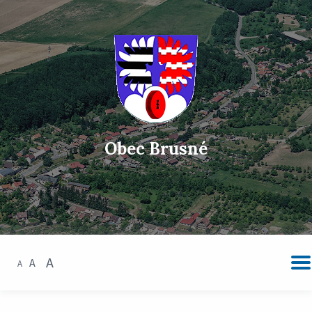
Obec Brusné
A
A
A