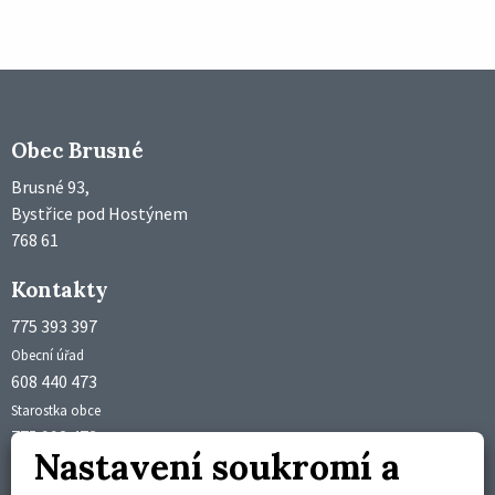
Obec Brusné
Brusné 93,
Bystřice pod Hostýnem
768 61
Kontakty
775 393 397
Obecní úřad
608 440 473
Starostka obce
775 992 473
Nastavení soukromí a
Účetní obce
obec@brusne.cz