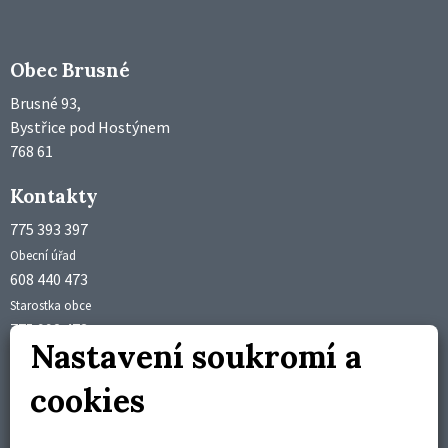
Obec Brusné
Brusné 93,
Bystřice pod Hostýnem
768 61
Kontakty
775 393 397
Obecní úřad
608 440 473
Starostka obce
775 992 473
Nastavení soukromí a
Účetní obce
obec@brusne.cz
cookies
starosta@brusne.cz
Úřední hodiny