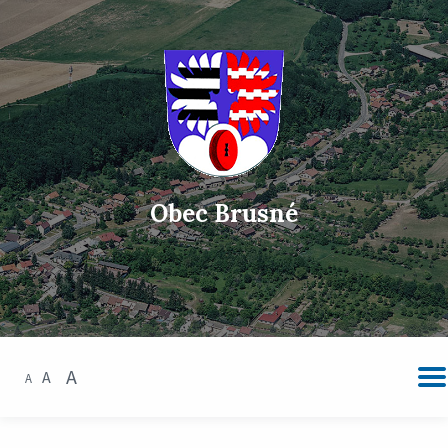
Obec Brusné
A
A
A