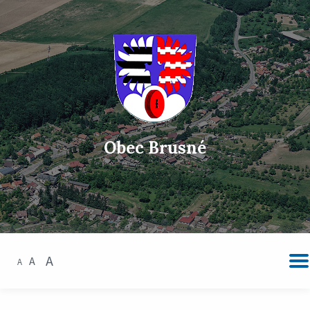
Obec Brusné
A
A
A