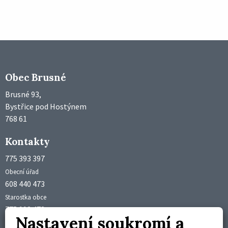
Obec Brusné
Brusné 93,
Bystřice pod Hostýnem
768 61
Kontakty
775 393 397
Obecní úřad
608 440 473
Starostka obce
775 992 473
Nastavení soukromí a
Účetní obce