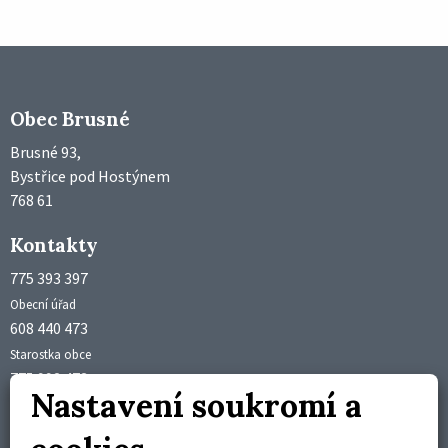
Obec Brusné
Brusné 93,
Bystřice pod Hostýnem
768 61
Kontakty
775 393 397
Obecní úřad
608 440 473
Starostka obce
775 992 473
Nastavení soukromí a
Účetní obce
obec@brusne.cz