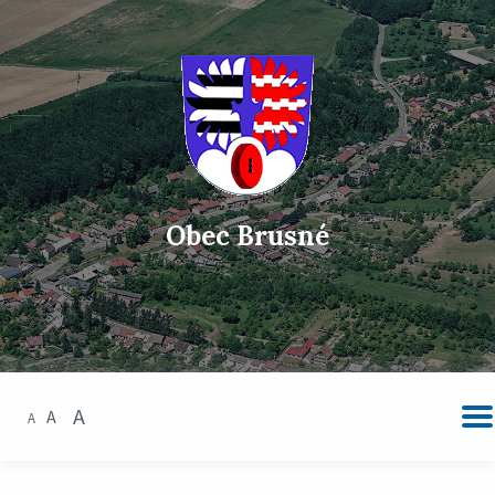
Obec Brusné
A
A
A