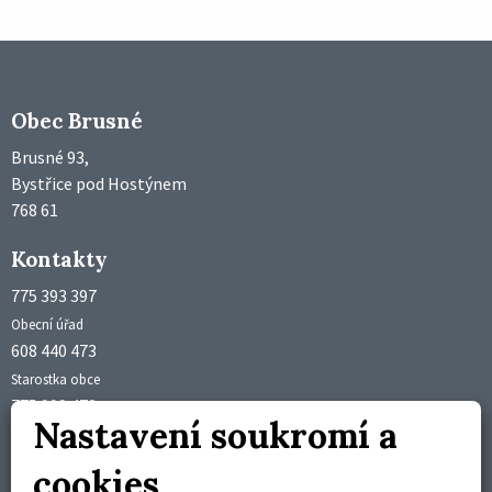
Obec Brusné
Brusné 93,
Bystřice pod Hostýnem
768 61
Kontakty
775 393 397
Obecní úřad
608 440 473
Starostka obce
775 992 473
Nastavení soukromí a
Účetní obce
obec@brusne.cz
cookies
starosta@brusne.cz