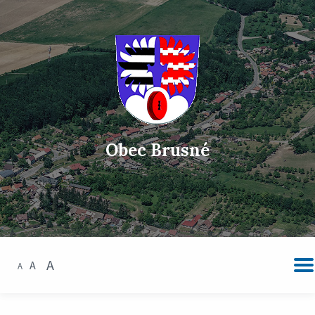
Obec Brusné
A
A
A