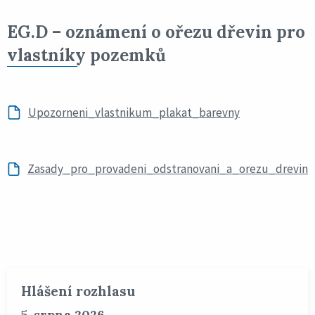
EG.D – oznámení o ořezu dřevin pro
vlastníky pozemků
Upozorneni_vlastnikum_plakat_barevny
Zasady_pro_provadeni_odstranovani_a_orezu_drevin
Hlášení rozhlasu
5. srpna 2026