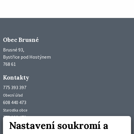
Obec Brusné
Brusné 93,
Bystřice pod Hostýnem
768 61
Kontakty
775 393 397
Obecní úřad
608 440 473
Starostka obce
775 992 473
Nastavení soukromí a
Účetní obce
obec@brusne.cz