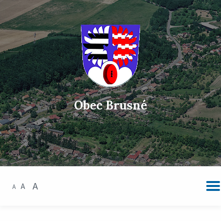
Obec Brusné
A
A
A