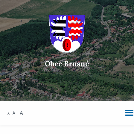
Obec Brusné
A
A
A