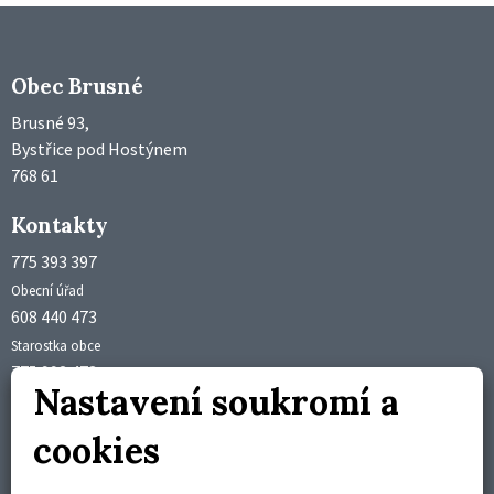
Obec Brusné
Brusné 93,
Bystřice pod Hostýnem
768 61
Kontakty
775 393 397
Obecní úřad
608 440 473
Starostka obce
775 992 473
Nastavení soukromí a
Účetní obce
obec@brusne.cz
cookies
starosta@brusne.cz