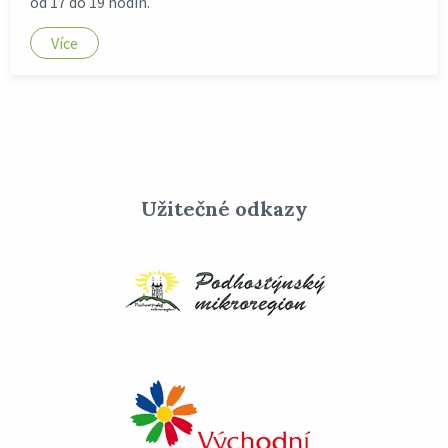
od 17 do 19 hodin.
Více
Užitečné odkazy