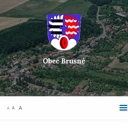
Obec Brusné
A
A
A