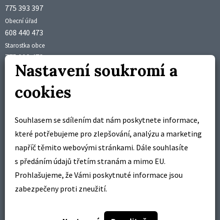
775 393 397
Obecní úřad
608 440 473
Starostka obce
775 992 473
Nastavení soukromí a
Účetní obce
obec@brusne.cz
cookies
starosta@brusne.cz
Úřední hodiny
Souhlasem se sdílením dat nám poskytnete informace,
pondělí 18:00 – 19:00 hodin
které potřebujeme pro zlepšování, analýzu a marketing
středa 18:00 – 19:00 hodin
napříč těmito webovými stránkami. Dále souhlasíte
s předáním údajů třetím stranám a mimo EU.
Pracovní doba
Prohlašujeme, že Vámi poskytnuté informace jsou
pondělí – pátek
zabezpečeny proti zneužití.
7:00 – 14:30