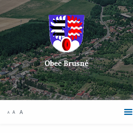
Obec Brusné
A
A
A