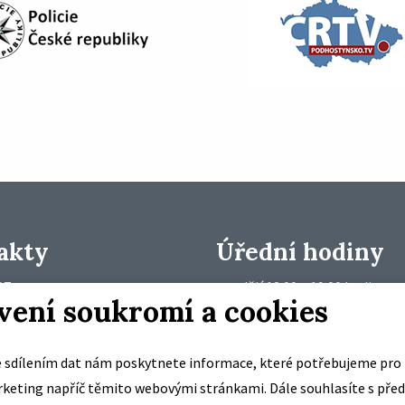
akty
Úřední hodiny
97
pondělí 18:00 – 19:00 hodin
vení soukromí a cookies
středa 18:00 – 19:00 hodin
73
bce
 sdílením dat nám poskytnete informace, které potřebujeme pro 
73