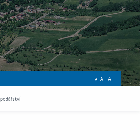
A
A
A
podářství