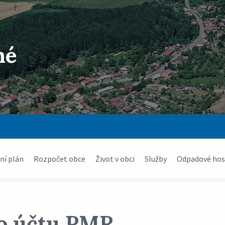
né
í plán
Rozpočet obce
Život v obci
Služby
Odpadové hos
o účtu PMR