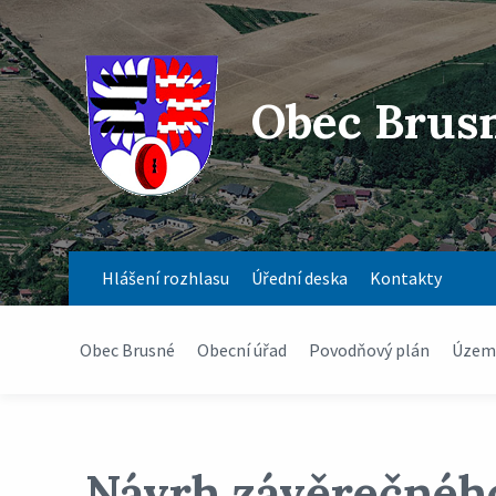
Obec Brus
Hlášení rozhlasu
Úřední deska
Kontakty
Obec Brusné
Obecní úřad
Povodňový plán
Územn
Návrh závěrečnéh