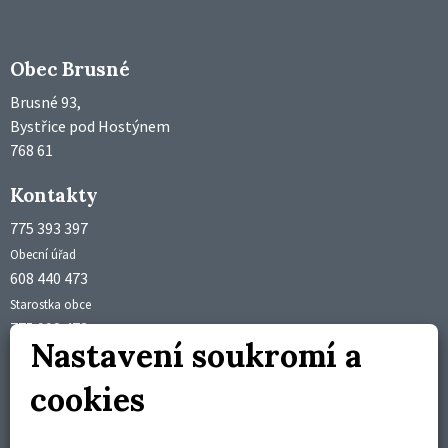
Obec Brusné
Brusné 93,
Bystřice pod Hostýnem
768 61
Kontakty
775 393 397
Obecní úřad
608 440 473
Starostka obce
775 992 473
Nastavení soukromí a
Účetní obce
obec@brusne.cz
cookies
starosta@brusne.cz
Úřední hodiny