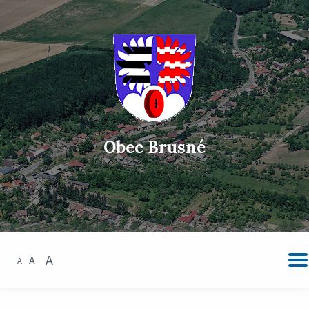
Obec Brusné
A
A
A