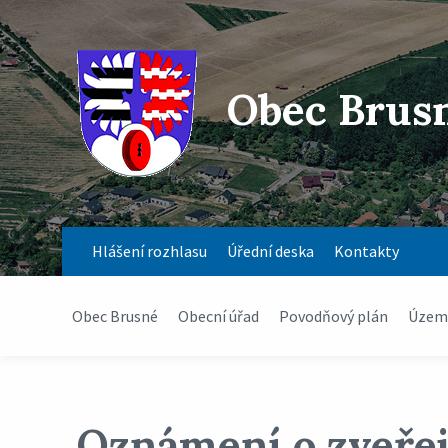
Obec Brus
Hlášení rozhlasu
Úřední deska
Kontakty
Obec Brusné
Obecní úřad
Povodňový plán
Územn
Oznámení o zveřejn