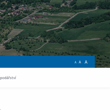
A
A
A
podářství
é