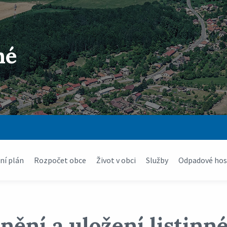
né
í plán
Rozpočet obce
Život v obci
Služby
Odpadové hos
ění a uložení listinn