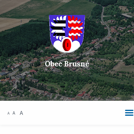
Obec Brusné
A
A
A