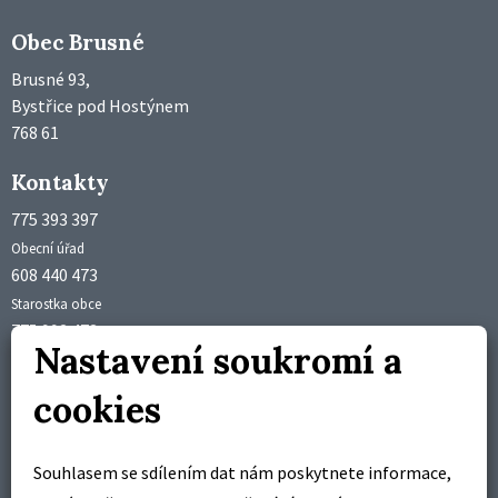
Obec Brusné
Brusné 93,
Bystřice pod Hostýnem
768 61
Kontakty
775 393 397
Obecní úřad
608 440 473
Starostka obce
775 992 473
Nastavení soukromí a
Účetní obce
obec@brusne.cz
cookies
starosta@brusne.cz
Úřední hodiny
Souhlasem se sdílením dat nám poskytnete informace,
pondělí 18:00 – 19:00 hodin