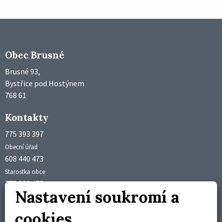
Obec Brusné
Brusné 93,
Bystřice pod Hostýnem
768 61
Kontakty
775 393 397
Obecní úřad
608 440 473
Starostka obce
775 992 473
Nastavení soukromí a
Účetní obce
obec@brusne.cz
cookies
starosta@brusne.cz