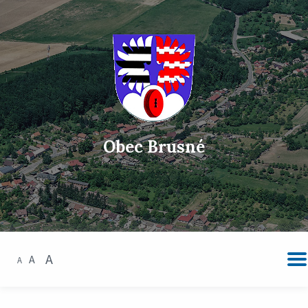
Obec Brusné
A
A
A