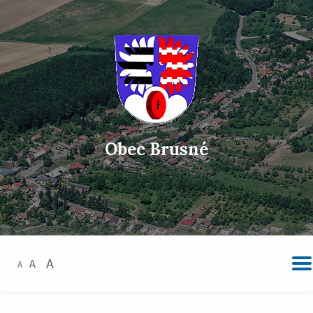
Obec Brusné
A
A
A