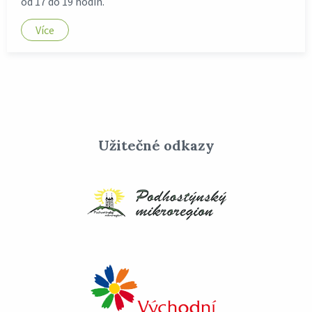
od 17 do 19 hodin.
Více
Užitečné odkazy