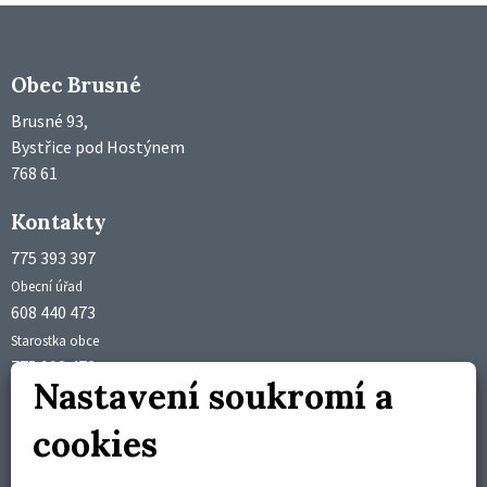
Obec Brusné
Brusné 93,
Bystřice pod Hostýnem
768 61
Kontakty
775 393 397
Obecní úřad
608 440 473
Starostka obce
775 992 473
Nastavení soukromí a
Účetní obce
obec@brusne.cz
cookies
starosta@brusne.cz