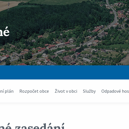
né
í plán
Rozpočet obce
Život v obci
Služby
Odpadové hos
né zasedání