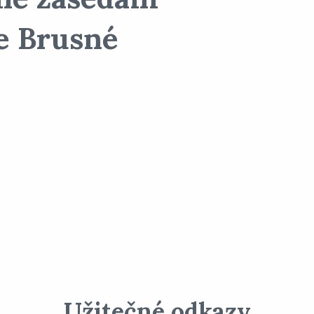
ce Brusné
Užitečné odkazy