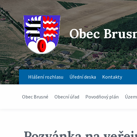
Obec Brus
Hlášení rozhlasu
Úřední deska
Kontakty
Obec Brusné
Obecní úřad
Povodňový plán
Územn
Pozvánka na veřej