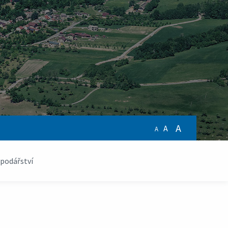
A
A
A
podářství