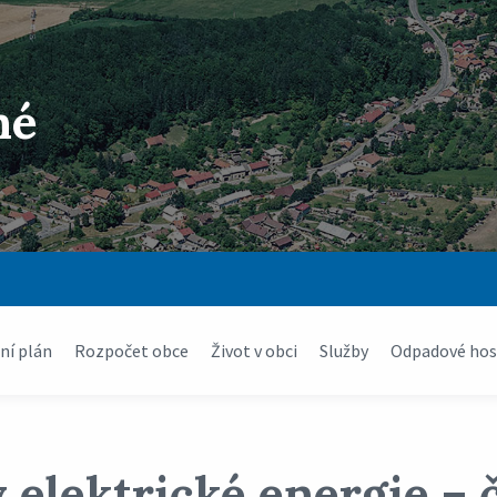
né
í plán
Rozpočet obce
Život v obci
Služby
Odpadové hos
elektrické energie – 