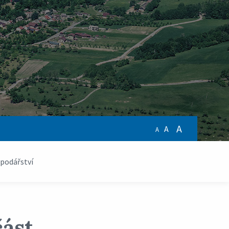
A
A
A
podářství
část