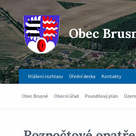
Obec Brus
Hlášení rozhlasu
Úřední deska
Kontakty
Obec Brusné
Obecní úřad
Povodňový plán
Územn
Rozpočtové opatřen