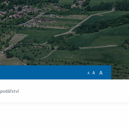
A
A
A
podářství