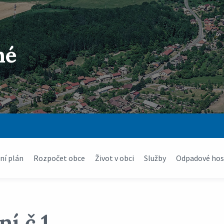
né
í plán
Rozpočet obce
Život v obci
Služby
Odpadové hos
í č.1