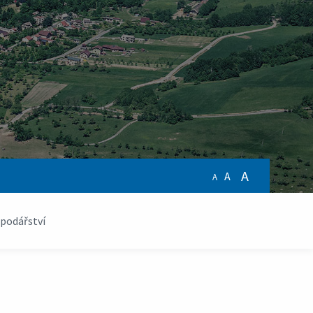
A
A
A
podářství