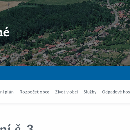
né
í plán
Rozpočet obce
Život v obci
Služby
Odpadové hos
í č. 3