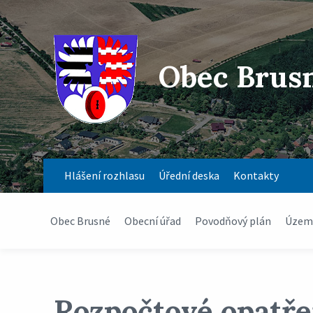
Obec Brus
Hlášení rozhlasu
Úřední deska
Kontakty
Obec Brusné
Obecní úřad
Povodňový plán
Územn
Rozpočtové opatřen