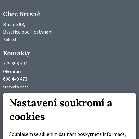
Obec Brusné
Brusné 93,
Bystřice pod Hostýnem
768 61
Kontakty
775 393 397
Obecní úřad
608 440 473
Starostka obce
775 992 473
Nastavení soukromí a
Účetní obce
obec@brusne.cz
cookies
starosta@brusne.cz
Úřední hodiny
Souhlasem se sdílením dat nám poskytnete informace,