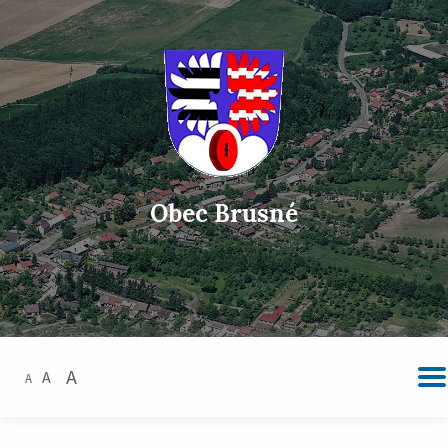
Obec Brusné
A
A
A