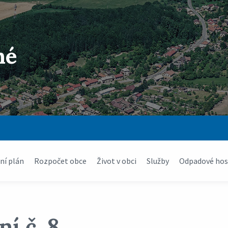
né
í plán
Rozpočet obce
Život v obci
Služby
Odpadové hos
í č. 8