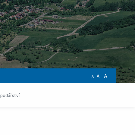
A
A
A
podářství