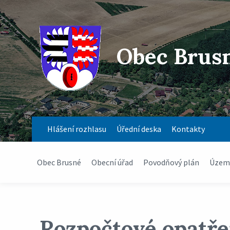
Obec Brus
Hlášení rozhlasu
Úřední deska
Kontakty
Obec Brusné
Obecní úřad
Povodňový plán
Územn
Rozpočtové opatřen