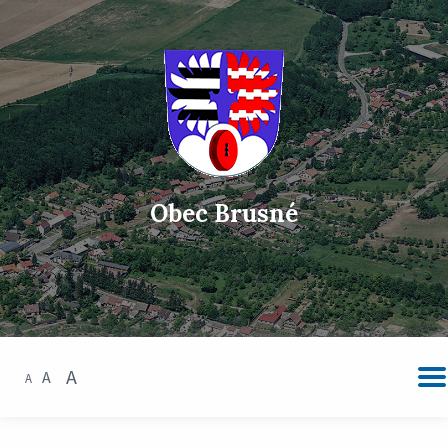
Obec Brusné
A
A
A