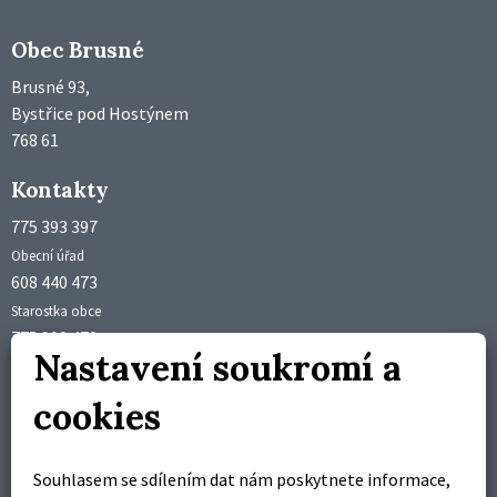
Obec Brusné
Brusné 93,
Bystřice pod Hostýnem
768 61
Kontakty
775 393 397
Obecní úřad
608 440 473
Starostka obce
775 992 473
Nastavení soukromí a
Účetní obce
obec@brusne.cz
cookies
starosta@brusne.cz
Úřední hodiny
Souhlasem se sdílením dat nám poskytnete informace,