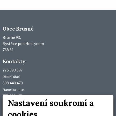
Obec Brusné
Brusné 93,
Bystřice pod Hostýnem
768 61
Kontakty
775 393 397
Obecní úřad
608 440 473
Starostka obce
775 992 473
Nastavení soukromí a
Účetní obce
obec@brusne.cz
cookies
starosta@brusne.cz