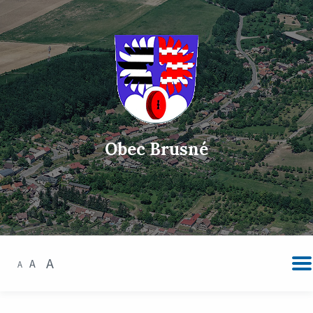
Obec Brusné
A
A
A