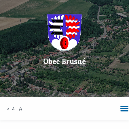
Obec Brusné
A
A
A