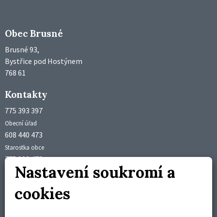
Obec Brusné
Brusné 93,
Bystřice pod Hostýnem
768 61
Kontakty
775 393 397
Obecní úřad
608 440 473
Starostka obce
775 992 473
Nastavení soukromí a
Účetní obce
obec@brusne.cz
cookies
starosta@brusne.cz
Úřední hodiny