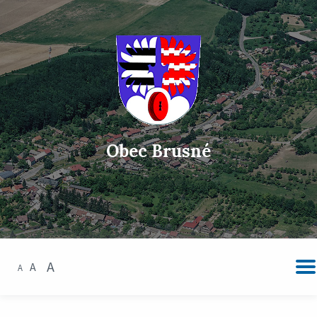
Obec Brusné
A
A
A