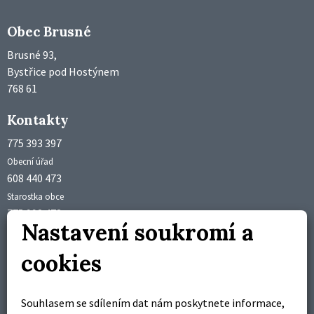
Obec Brusné
Brusné 93,
Bystřice pod Hostýnem
768 61
Kontakty
775 393 397
Obecní úřad
608 440 473
Starostka obce
775 992 473
Nastavení soukromí a
Účetní obce
obec@brusne.cz
cookies
starosta@brusne.cz
Úřední hodiny
Souhlasem se sdílením dat nám poskytnete informace,